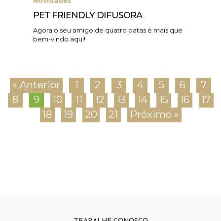
Novidades
PET FRIENDLY DIFUSORA
Agora o seu amigo de quatro patas é mais que
bem-vindo aqui!
« Anterior
1
2
3
4
5
6
7
8
9
10
11
12
13
14
15
16
17
18
19
20
21
Próximo »
TRABALHE CONOSCO