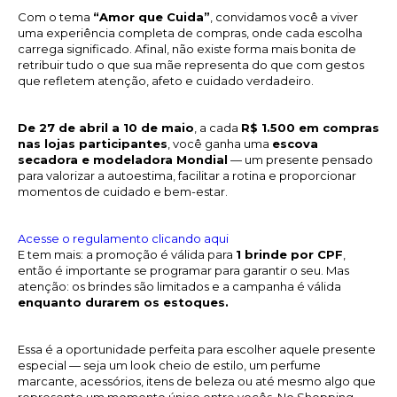
Com o tema
“Amor que Cuida”
, convidamos você a viver
uma experiência completa de compras, onde cada escolha
carrega significado. Afinal, não existe forma mais bonita de
retribuir tudo o que sua mãe representa do que com gestos
que refletem atenção, afeto e cuidado verdadeiro.
De 27 de abril a 10 de maio
, a cada
R$ 1.500 em compras
nas lojas participantes
, você ganha uma
escova
secadora e modeladora Mondial
— um presente pensado
para valorizar a autoestima, facilitar a rotina e proporcionar
momentos de cuidado e bem-estar.
Acesse o regulamento clicando aqui
E tem mais: a promoção é válida para
1 brinde por CPF
,
então é importante se programar para garantir o seu. Mas
atenção: os brindes são limitados e a campanha é válida
enquanto durarem os estoques.
Essa é a oportunidade perfeita para escolher aquele presente
especial — seja um look cheio de estilo, um perfume
marcante, acessórios, itens de beleza ou até mesmo algo que
represente um momento único entre vocês. No Shopping