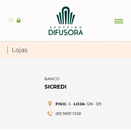
Lojas
BANCO
SICREDI
PISO:
3 -
LOJA:
128 - 129
(81) 9657-1338