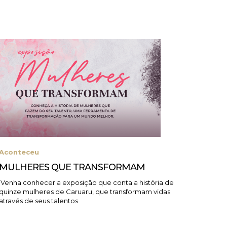
Aconteceu
Acont
MULHERES QUE TRANSFORMAM
HORÁ
Venha conhecer a exposição que conta a história de
Confira
quinze mulheres de Caruaru, que transformam vidas
períod
através de seus talentos.