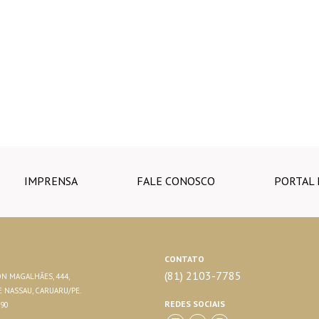
IMPRENSA
FALE CONOSCO
PORTAL 
CONTATO
(81) 2103-7785
N MAGALHÃES, 444,
 NASSAU, CARUARU/PE.
REDES SOCIAIS
290