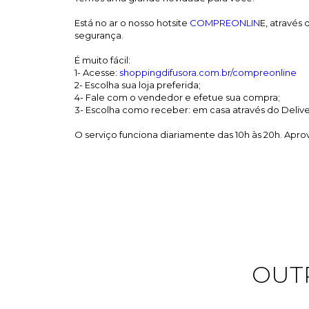
⠀
Está no ar o nosso hotsite
COMPREONLIN
E, através
segurança.
⠀
É muito fácil:
1- Acesse:
shoppingdifusora.com.br/compreonline
2- Escolha sua loja preferida;
4- Fale com o vendedor e efetue sua compra;
3- Escolha como receber: em casa através do Delive
⠀
O serviço funciona diariamente das 10h às 20h. Aprov
OUT