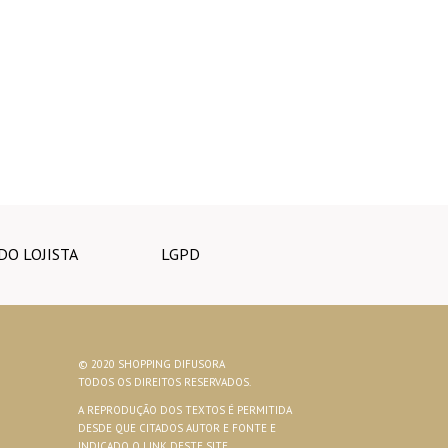
DO LOJISTA
LGPD
© 2020 SHOPPING DIFUSORA
TODOS OS DIREITOS RESERVADOS.
A REPRODUÇÃO DOS TEXTOS É PERMITIDA
DESDE QUE CITADOS AUTOR E FONTE E
INDICADO O LINK DESTE SITE.