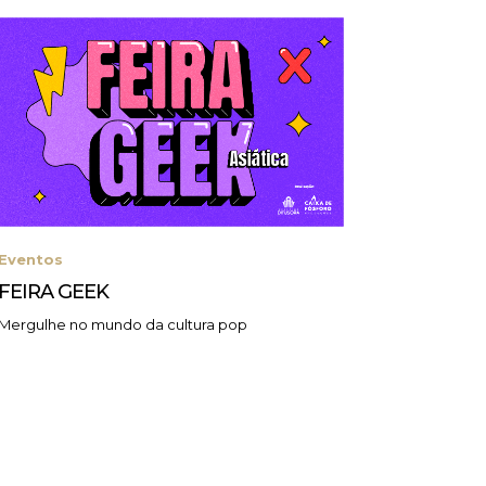
Eventos
Event
FEIRA GEEK
VEM A
Mergulhe no mundo da cultura pop
Uma tar